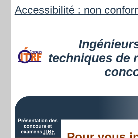
Accessibilité : non confo
Ingénieur
techniques de 
conc
Présentation des
concours et
examens
ITRF
Pour vous in