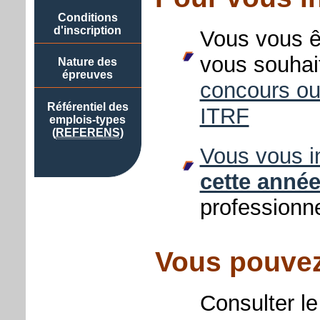
Conditions
d'inscription
Vous vous 
vous souha
Nature des
épreuves
concours ou
Référentiel des
ITRF
emplois-types
(
REFERENS
)
Vous vous i
cette anné
professionn
Vous pouvez
Consulter l